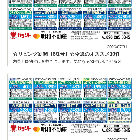
2026/07/31
☆リビング新聞【8/1号】☆今週のオススメ10件
内見可能物件は多数ございます。気になる物件はぜひ096-285-5345までお問い合わせください！！ 掲載中の物件につきまして、タイミングによっては商談中や申込受付終了となっている場合がございます。何卒ご容赦ください。※※仲介業者様はこちらへお問い合わせください→【本社｜住宅事業部 TEL:096-322-1508 FAX:096-322-1577】