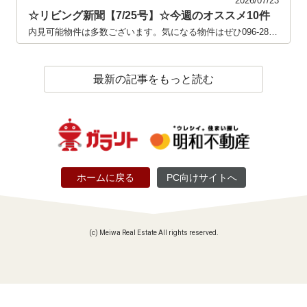
2026/07/23
☆リビング新聞【7/25号】☆今週のオススメ10件
内見可能物件は多数ございます。気になる物件はぜひ096-285-5345までお問い合わせください！！ 掲載中の物件につきまして、タイミングによっては商談中や申込受付終了となっている場合がございます。何卒ご容赦ください。※※仲介業者様はこちらへお問い合わせください→【本社｜住宅事業部 TEL:096-322-1508 FAX:096-322-1577】
最新の記事をもっと読む
ホームに戻る
PC向けサイトへ
(c) Meiwa Real Estate All rights reserved.