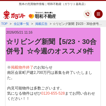
熊本の売買物件情報｜明和不動産（ガラリト嘉島店）
メ
TOP
全記事一覧
掲載広告
☆リビング新聞【5/23・30合併号】☆今週のオススメ9件
2026/05/21 11:16
☆リビング新聞【5/23・30合
併号】☆今週のオススメ9件
※
掲載物件終了
のお知らせ
南区会富町戸建2,700万円は募集を終了いたしまし
た。
内見可能物件は多数ございます。
気になる物件はぜひ
0120-655-528
までお問い合わせ
ください！！