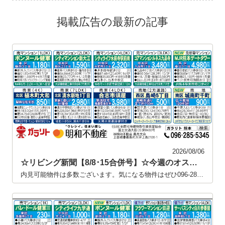
掲載広告の最新の記事
2026/08/06
☆リビング新聞【8/8･15合併号】☆今週のオススメ10件
内見可能物件は多数ございます。気になる物件はぜひ096-285-5345までお問い合わせください！！ 掲載中の物件につきまして、タイミングによっては商談中や申込受付終了となっている場合がございます。何卒ご容赦ください。※※仲介業者様はこちらへお問い合わせください→【本社｜住宅事業部 TEL:096-322-1508 FAX:096-322-1577】