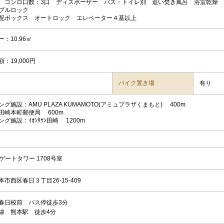
 コンロ口数：3口 ディスポーザー バス・トイレ別 追い焚き風呂 浴室乾燥
ダブルロック
配ボックス オートロック エレベーター４基以上
ー：10.96㎡
額：19,000円
バイク置き場
有り
グ施設：AMU PLAZA KUMAMOTO(アミュプラザくまもと) 400m
田崎本町郵便局 600m
グ施設：ｲｵﾝﾀｳﾝ田崎 1200m
ゲートタワー 1708号室
市西区春日３丁目26-15-409
春日校前 バス停徒歩3分
線 熊本駅 徒歩4分