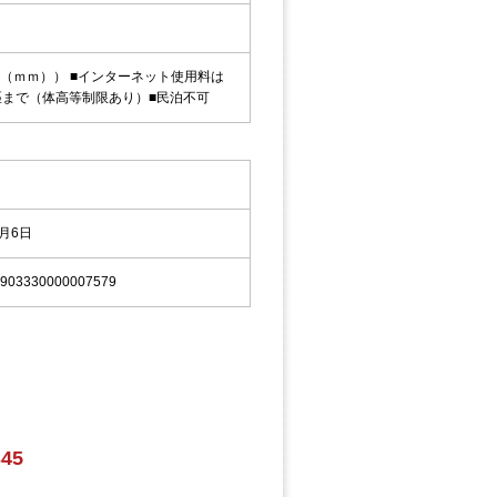
以下（ｍｍ）） ■インターネット使用料は
猫2匹まで（体高等制限あり）■民泊不可
9月6日
903330000007579
345