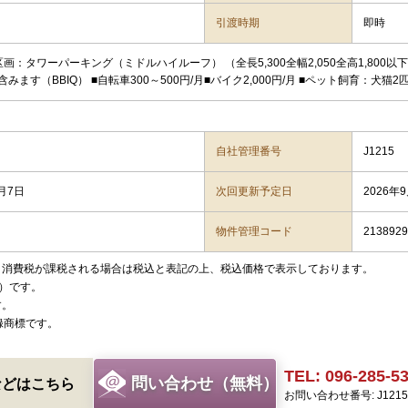
引渡時期
即時
区画：タワーパーキング（ミドルハイルーフ） （全長5,300全幅2,050全高1,800
みます（BBIQ） ■自転車300～500円/月■バイク2,000円/月 ■ペット飼育：犬
自社管理番号
J1215
8月7日
次回更新予定日
2026年
物件管理コード
2138929
、消費税が課税される場合は税込と表記の上、税込価格で表示しております。
）です。
す。
録商標です。
TEL: 096-285-5
問い合わせ（無料）
などはこちら
お問い合わせ番号: J1215