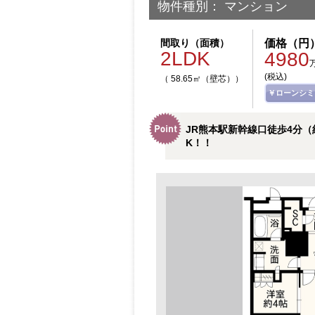
物件種別： マンション
間取り（面積）
価格（円
2LDK
4980
(税込)
（ 58.65㎡（壁芯））
￥ローンシミ
JR熊本駅新幹線口徒歩4分（
K！！