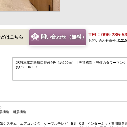
TEL: 096-285-5
問い合わせ（無料）
などはこちら
お問い合わせ番号: J1215
JR熊本駅新幹線口徒歩4分（約290ｍ）！先進構造・設備のタワーマン
良い2LDK！！
可)
耐震構造：耐震構造
換気システム エアコン２台 ケーブルテレビ BS CS インターネット専用線各