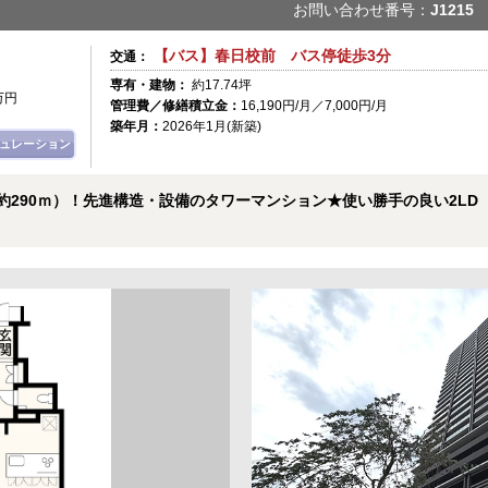
お問い合わせ番号：
J1215
【バス】春日校前 バス停徒歩3分
交通：
）
専有・建物：
約17.74坪
万円
管理費／修繕積立金：
16,190円/月／7,000円/月
築年月：
2026年1月(新築)
ュレーション
約290ｍ）！先進構造・設備のタワーマンション★使い勝手の良い2LD