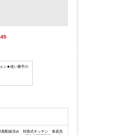
345
ション★使い勝手の
部屋配線済み 対面式キッチン 食器洗