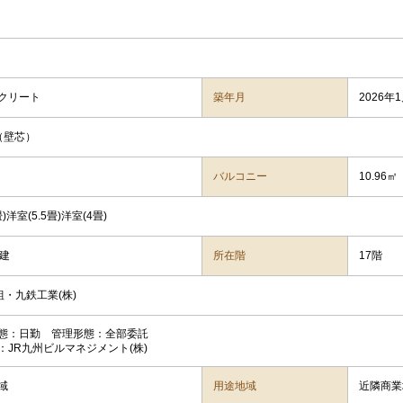
クリート
築年月
2026年
㎡（壁芯）
バルコニー
10.96㎡
畳)洋室(5.5畳)洋室(4畳)
階建
所在階
17階
組・九鉄工業(株)
態：日勤 管理形態：全部委託
：JR九州ビルマネジメント(株)
域
用途地域
近隣商業