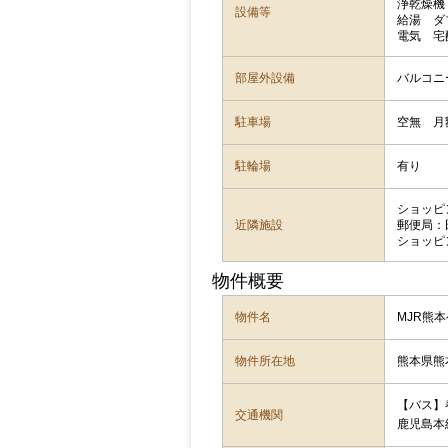
浄乾燥機
設備等
給湯 
電気 宅
部屋外設備
バルコニ
駐車場
空無 月
駐輪場
有り
ショッピン
近隣施設
郵便局：
ショッピン
物件概要
物件名
MJR熊本
物件所在地
熊本県熊本
【バス】
交通機関
鹿児島本