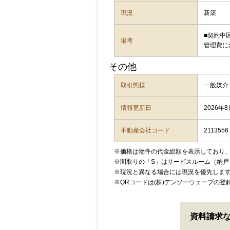
現況
新築
■契約中
備考
管理費に含
その他
取引態様
一般媒介
情報更新日
2026年
不動産会社コード
2113556
※価格は物件の代金総額を表示しており
※間取りの「S」はサービスルーム（納戸
※現況と異なる場合には現況を優先しま
※QRコードは(株)デンソーウェーブの登
資料請求