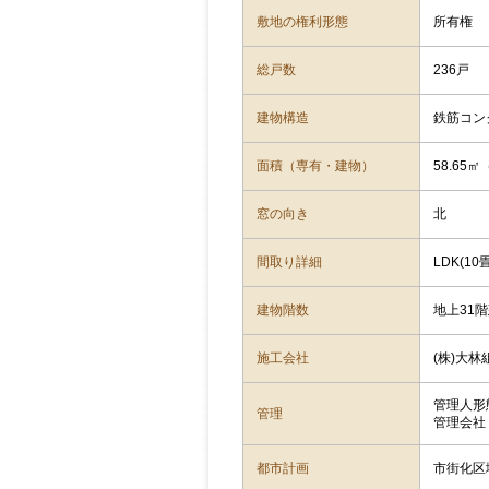
敷地の権利形態
所有権
総戸数
236戸
建物構造
鉄筋コン
面積（専有・建物）
58.65
窓の向き
北
間取り詳細
LDK(10
建物階数
地上31
施工会社
(株)大林
管理人形
管理
管理会社
都市計画
市街化区