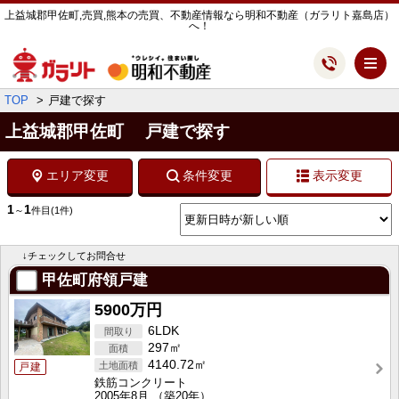
上益城郡甲佐町,売買,熊本の売買、不動産情報なら明和不動産（ガラリト嘉島店）
へ！
メ
TOP
戸建で探す
上益城郡甲佐町 戸建で探す
エリア変更
条件変更
表示変更
1
1
～
件目
(1件)
↓チェックしてお問合せ
甲佐町府領戸建
5900万円
6LDK
297㎡
4140.72㎡
戸建
鉄筋コンクリート
2005年8月
（築20年）