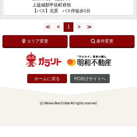
上益城郡甲佐町府領
【バス】北原 バス停徒歩1分
≪
<
1
>
≫
エリア変更
条件変更
ホームに戻る
PC向けサイトへ
(c) Meiwa Real Estate All rights reserved.