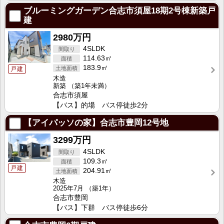
ブルーミングガーデン合志市須屋18期2号棟新築戸
建
2980万円
4SLDK
114.63㎡
183.9㎡
戸建
木造
新築
（築1年未満）
合志市須屋
【バス】的場 バス停徒歩2分
【アイパッソの家】合志市豊岡12号地
3299万円
4SLDK
109.3㎡
戸建
204.91㎡
木造
2025年7月
（築1年）
合志市豊岡
【バス】下群 バス停徒歩6分