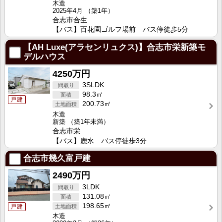
木造
2025年4月
（築1年）
合志市合生
【バス】百花園ゴルフ場前 バス停徒歩5分
【AH Luxe(アラセンリュクス)】合志市栄新築モ
デルハウス
4250万円
3SLDK
98.3㎡
戸建
200.73㎡
木造
新築
（築1年未満）
合志市栄
【バス】鹿水 バス停徒歩3分
合志市幾久富戸建
2490万円
3LDK
131.08㎡
198.65㎡
戸建
木造