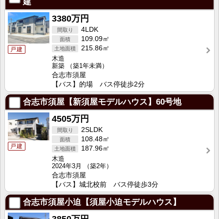
建
3380万円
4LDK
109.09㎡
215.86㎡
戸建
木造
新築
（築1年未満）
合志市須屋
【バス】的場 バス停徒歩2分
合志市須屋【新須屋モデルハウス】60号地
4505万円
2SLDK
108.48㎡
戸建
187.96㎡
木造
2024年3月
（築2年）
合志市須屋
【バス】城北校前 バス停徒歩3分
合志市須屋小迫【須屋小迫モデルハウス】