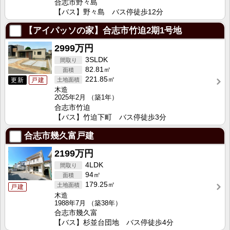
合志市野々島
【バス】野々島 バス停徒歩12分
【アイパッソの家】合志市竹迫2期1号地
2999万円
3SLDK
82.81㎡
221.85㎡
更新
戸建
木造
2025年2月
（築1年）
合志市竹迫
【バス】竹迫下町 バス停徒歩3分
合志市幾久富戸建
2199万円
4LDK
94㎡
179.25㎡
戸建
木造
1988年7月
（築38年）
合志市幾久富
【バス】杉並台団地 バス停徒歩4分