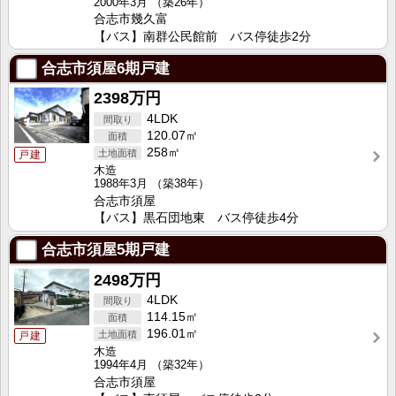
2000年3月
（築26年）
合志市幾久富
【バス】南群公民館前 バス停徒歩2分
合志市須屋6期戸建
2398万円
4LDK
120.07㎡
258㎡
戸建
木造
1988年3月
（築38年）
合志市須屋
【バス】黒石団地東 バス停徒歩4分
合志市須屋5期戸建
2498万円
4LDK
114.15㎡
196.01㎡
戸建
木造
1994年4月
（築32年）
合志市須屋