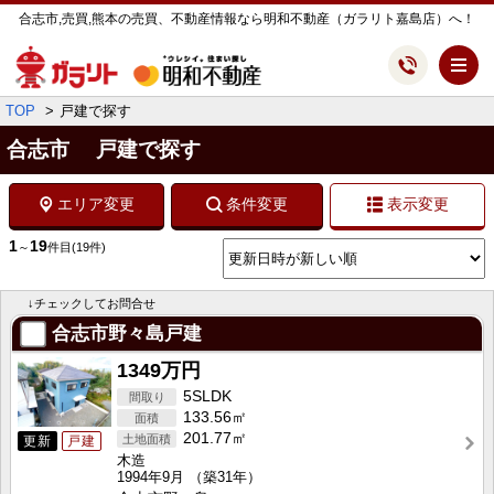
合志市,売買,熊本の売買、不動産情報なら明和不動産（ガラリト嘉島店）へ！
メ
TOP
戸建で探す
合志市 戸建で探す
エリア変更
条件変更
表示変更
1
19
～
件目
(19件)
↓チェックしてお問合せ
合志市野々島戸建
1349万円
5SLDK
133.56㎡
201.77㎡
更新
戸建
木造
1994年9月
（築31年）