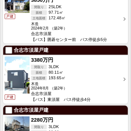
3850万円
2SLDK
97.71㎡
戸建
172.48㎡
木造
2024年2月
（築2年）
合志市須屋
【バス】囲碁センター前 バス停徒歩5分
合志市須屋戸建
3380万円
3LDK
80.11㎡
193.65㎡
木造
2024年8月
（築2年）
合志市須屋
戸建
【バス】東須屋 バス停徒歩4分
合志市須屋戸建
2280万円
3LDK