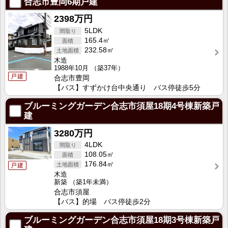
合志市豊岡6期戸建
2398万円
5LDK
165.4㎡
232.58㎡
木造
1988年10月
（築37年）
戸建
合志市豊岡
【バス】すずかけ台中央通り バス停徒歩5分
ブルーミングガーデン合志市須屋18期4号棟新築戸
建
3280万円
4LDK
108.05㎡
176.84㎡
戸建
木造
新築
（築1年未満）
合志市須屋
【バス】的場 バス停徒歩2分
ブルーミングガーデン合志市須屋18期3号棟新築戸