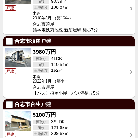
93.39㎡
108.87㎡
戸建
木造
2010年3月
（築16年）
合志市須屋
熊本電鉄菊池線 新須屋駅 徒歩7分
合志市須屋戸建
3980万円
4LDK
110.54㎡
152㎡
戸建
木造
2022年1月
（築4年）
合志市須屋
【バス】須屋小屋 バス停徒歩5分
合志市合生戸建
5108万円
3SLDK
121.65㎡
209.62㎡
戸建