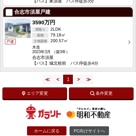
【バス】東須屋 バス停徒歩3分
合志市須屋戸建
3590万円
2LDK
79.18㎡
200.57㎡
戸建
木造
2023年3月
（築3年）
合志市須屋
【バス】城北校前 バス停徒歩4分
≪
<
1
>
≫
エリア変更
条件変更
ホームに戻る
PC向けサイトへ