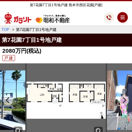
第7花園7丁目1号地戸建 熊本市西区花園[戸建]
メ
TOP
第7花園7丁目1号地戸建
第7花園7丁目1号地戸建
2080万円
(税込)
戸建