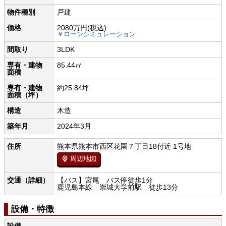
物件種別
戸建
価格
2080万円
(税込)
￥ローンシミュレーション
間取り
3LDK
専有・建物
85.44㎡
面積
専有・建物
約25.84坪
面積（坪）
構造
木造
築年月
2024年3月
住所
熊本県熊本市西区花園７丁目18付近 1号地
周辺地図
交通（詳細）
【バス】宮尾 バス停徒歩1分
鹿児島本線 崇城大学前駅 徒歩13分
設備・特徴