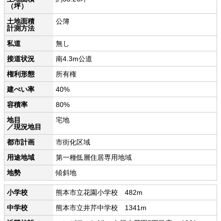
（坪）
土地面積
公簿
計測方法
私道
無し
接道状況
南4.3m公道
権利形態
所有権
建ぺい率
40%
容積率
80%
地目
宅地
／現況地目
都市計画
市街化区域
用途地域
第一種低層住居専用地域
地勢
傾斜地
小学校
熊本市立花園小学校 482m
中学校
熊本市立井芹中学校 1341m