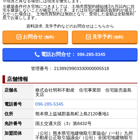
※現況と異なる場合には現況を優先します。
※建築条件付き宅地につきましては、土地売買契約締結後3カ月以内に住
宅を建築しないことが確定したとき、または住宅の建築請負契約が成立し
なかった場合は、 土地売買契約は無効となり、受領した金額は全額無利
息でお返しします。
資料請求, 見学予約などのお問合せはこちらから
お問合せ
見学予約
(無料)
(無料)
電話お問合せ：
096-285-5345
管理番号：
2138929903330000005518
店舗情報
店舗名
株式会社明和不動産 住宅事業部 住宅販売嘉島
支店
電話番号
096-285-5345
住所
熊本県上益城郡嘉島町上島2120番地1
免許番号
国土交通大臣（3）第8432号
加盟団体
（公社）熊本県宅地建物取引業協会/（一社）九州
不動産公正取引協議会/（公社）全国宅地建物取引