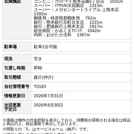
近隣施設
コンビ二：ﾌｧﾐﾘｰﾏｰﾄ 熊本花園5丁目店 1031m
スーパー：ｲﾜｻｷACE花園店 1313m
スーパー：メガセンタートライアル 上熊本店
1392m
郵便局：柿原簡易郵便局 762m
銀行：熊本銀行京町台支店 1221m
銀行：肥後銀行上熊本支店 1917m
総合病院：かみくまｸﾘﾆｯｸ 1042m
内科：おがた小児科 1387m
駐車場
駐車2台可能
現況
空き
引渡し時期
即時
取引態様
媒介(仲介)
自社管理番号
T0183
情報更新日
2026年7月31日
次回更新
2026年8月30日
予定日
※価格は物件の代金総額を表示しており、消費税が課税される場合は税込
と表記の上、税込価格で表示しております。
※間取りの「S」はサービスルーム（納戸）です。