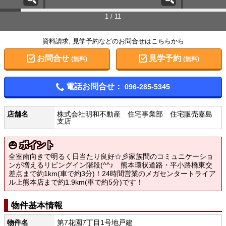
1 / 11
資料請求, 見学予約などのお問合せはこちらから
お問合せ
見学予約
(無料)
(無料)
電話お問合せ：
096-285-5345
店舗名
株式会社明和不動産 住宅事業部 住宅販売嘉島
支店
ポイント
全室南向きで明るく日当たり良好☆彡家族間のコミュニケーショ
ンが増えるリビングイン階段(^^♪ 熊本環状道路・平小路橋東交
差点まで約1km(車で約3分)！24時間営業のメガセンタートライア
ル上熊本店まで約1.9km(車で約5分)です！
物件基本情報
物件名
第7花園7丁目1号地戸建