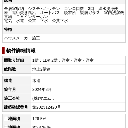
設備
全居室収納 システムキッチン コンロ口数：3口 温水洗浄便
座 追い焚き風呂 オートバス 脱衣所 複層ガラス 室内洗濯機
置場 ＴＶインターホン
電気 水道：公営 下水：公共下水
特徴
ハウスメーカー施工
物件詳細情報
間取り詳細
1階：LDK 2階：洋室・洋室・洋室
総階数
地上2階建
構造
木造
築年月
2024年3月
施工会社
(株)マエムラ
建築確認番号
第202312420号
土地面積
126.5㎡
土地面積
約38.26坪