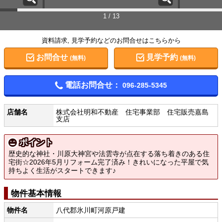
1 / 13
資料請求, 見学予約などのお問合せはこちらから
お問合せ
見学予約
(無料)
(無料)
電話お問合せ：
096-285-5345
店舗名
株式会社明和不動産 住宅事業部 住宅販売嘉島
支店
ポイント
歴史的な神社・川原大神宮や法雲寺が点在する落ち着きのある住
宅街☆2026年5月リフォーム完了済み！きれいになった平屋で気
持ちよく生活がスタートできます♪
物件基本情報
物件名
八代郡氷川町河原戸建