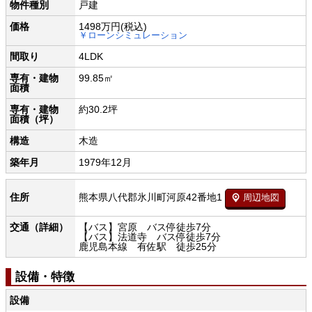
物件種別
戸建
価格
1498万円
(税込)
￥ローンシミュレーション
間取り
4LDK
専有・建物
99.85㎡
面積
専有・建物
約30.2坪
面積（坪）
構造
木造
築年月
1979年12月
熊本県八代郡氷川町河原42番地1
住所
周辺地図
交通（詳細）
【バス】宮原 バス停徒歩7分
【バス】法道寺 バス停徒歩7分
鹿児島本線 有佐駅 徒歩25分
設備・特徴
設備