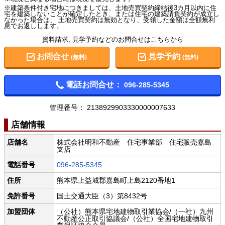
※建築条件付き宅地につきましては、土地売買契約締結後3カ月以内に住
宅を建築しないことが確定したとき、または住宅の建築請負契約が成立し
なかった場合は、 土地売買契約は無効となり、受領した金額は全額無利
息でお返しします。
資料請求, 見学予約などのお問合せはこちらから
お問合せ
見学予約
(無料)
(無料)
電話お問合せ：
096-285-5345
管理番号：
2138929903330000007633
店舗情報
店舗名
株式会社明和不動産 住宅事業部 住宅販売嘉島
支店
電話番号
096-285-5345
住所
熊本県上益城郡嘉島町上島2120番地1
免許番号
国土交通大臣（3）第8432号
加盟団体
（公社）熊本県宅地建物取引業協会/（一社）九州
不動産公正取引協議会/（公社）全国宅地建物取引