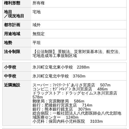
権利形態
所有権
地目
宅地
／現況地目
都市計画
域外
用途地域
無指定
地勢
平坦
法令制限
【公法制限】 景観法、災害対策基本法、航空法、
宅地造成等工事規制区域
小学校
氷川町立竜北東小学校 2288m
中学校
氷川町立竜北中学校 3760m
近隣施設
スーパー：ﾌｧﾐﾘｰﾌｰﾄﾞありさ宮原店 507m
コンビ二：ｾﾌﾞﾝｲﾚﾌﾞﾝ 氷川宮原店 486m
ドラッグストア：ドラッグセイムス氷川宮原店
578m
郵便局：宮原郵便局 586m
銀行：肥後銀行宮原支店 714m
銀行：熊本銀行鏡支店 3079m
総合病院：一般社団法人八代郡医師会八代北部地
域医療センター 1240m
小児科：保田内科小児科医院 3103m