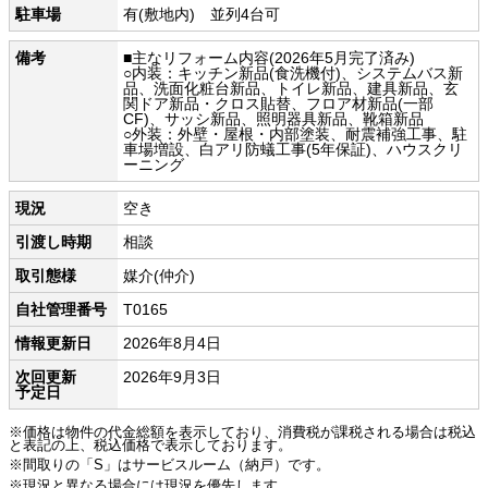
駐車場
有(敷地内) 並列4台可
備考
■主なリフォーム内容(2026年5月完了済み)
○内装：キッチン新品(食洗機付)、システムバス新
品、洗面化粧台新品、トイレ新品、建具新品、玄
関ドア新品・クロス貼替、フロア材新品(一部
CF)、サッシ新品、照明器具新品、靴箱新品
○外装：外壁・屋根・内部塗装、耐震補強工事、駐
車場増設、白アリ防蟻工事(5年保証)、ハウスクリ
ーニング
現況
空き
引渡し時期
相談
取引態様
媒介(仲介)
自社管理番号
T0165
情報更新日
2026年8月4日
次回更新
2026年9月3日
予定日
※価格は物件の代金総額を表示しており、消費税が課税される場合は税込
と表記の上、税込価格で表示しております。
※間取りの「S」はサービスルーム（納戸）です。
※現況と異なる場合には現況を優先します。