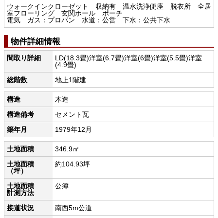
ウォークインクローゼット 収納有 温水洗浄便座 脱衣所 全居
室フローリング 玄関ホール ポーチ
電気 ガス：プロパン 水道：公営 下水：公共下水
物件詳細情報
間取り詳細
LD(18.3畳)洋室(6.7畳)洋室(6畳)洋室(5.5畳)洋室
(4.9畳)
総階数
地上1階建
構造
木造
構造備考
セメント瓦
築年月
1979年12月
土地面積
346.9㎡
土地面積
約104.93坪
（坪）
土地面積
公簿
計測方法
接道状況
南西5m公道